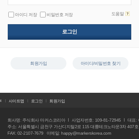
도움말
아이디 저장
비밀번호 저장
회원가입
아이디/비밀번호 찾기
부
사이트맵
로그인
회원가입
회사명: 주식회사 마커스코리아
사업자번호: 109-81-72945
대표:
주소: 서울특별시 금천구 가산디지털2로 115 대륭테크노타운3차 407호
FAX: 02-2107-7679
이메일: happy@markerskorea.com